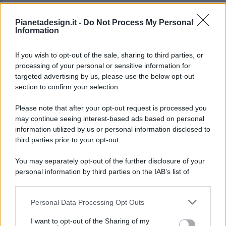
Pianetadesign.it -
Do Not Process My Personal
Information
If you wish to opt-out of the sale, sharing to third parties, or
processing of your personal or sensitive information for
targeted advertising by us, please use the below opt-out
© 2026 - Pianeta Design - P.IVA 04827280654 - Testata
section to confirm your selection.
Registrata Al Tribunale Di Nocera Inferiore N. 8/2020 - RG N.
1336/2020
Please note that after your opt-out request is processed you
ISCRIZIONE AL ROC N. 35792 – ISCRITTA ALL’ANSO
may continue seeing interest-based ads based on personal
(ASSOCIAZIONE NAZIONALE STAMPA ONLINE)
information utilized by us or personal information disclosed to
third parties prior to your opt-out.
PRIVACY E NOTIFICHE
You may separately opt-out of the further disclosure of your
personal information by third parties on the IAB’s list of
PREFERENZE PRIVACY
downstream participants.
MAPPA DEL SITO
Personal Data Processing Opt Outs
This information may also be disclosed by us to third parties
on the IAB’s List of Downstream Participants that may further
I want to opt-out of the Sharing of my
disclose it to other third parties.