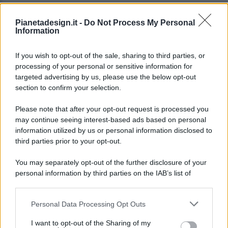
Pianetadesign.it -
Do Not Process My Personal
Information
If you wish to opt-out of the sale, sharing to third parties, or
processing of your personal or sensitive information for
targeted advertising by us, please use the below opt-out
© 2026 - Pianeta Design - P.IVA 04827280654 - Testata
section to confirm your selection.
Registrata Al Tribunale Di Nocera Inferiore N. 8/2020 - RG N.
1336/2020
Please note that after your opt-out request is processed you
ISCRIZIONE AL ROC N. 35792 – ISCRITTA ALL’ANSO
may continue seeing interest-based ads based on personal
(ASSOCIAZIONE NAZIONALE STAMPA ONLINE)
information utilized by us or personal information disclosed to
third parties prior to your opt-out.
PRIVACY E NOTIFICHE
You may separately opt-out of the further disclosure of your
personal information by third parties on the IAB’s list of
PREFERENZE PRIVACY
downstream participants.
MAPPA DEL SITO
Personal Data Processing Opt Outs
This information may also be disclosed by us to third parties
on the IAB’s List of Downstream Participants that may further
I want to opt-out of the Sharing of my
disclose it to other third parties.