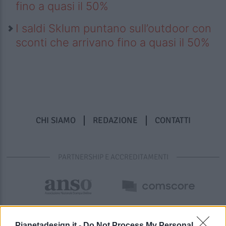
fino a quasi il 50%
I saldi Sklum puntano sull’outdoor con
sconti che arrivano fino a quasi il 50%
CHI SIAMO
REDAZIONE
CONTATTI
PARTNERSHIP E ACCREDITAMENTI
Pianetadesign.it -
Do Not Process My Personal