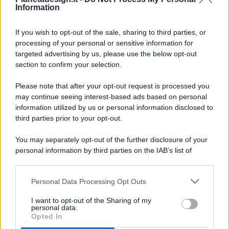
Information
If you wish to opt-out of the sale, sharing to third parties, or
processing of your personal or sensitive information for
targeted advertising by us, please use the below opt-out
© 2026 - Pianeta Design - P.IVA 04827280654 - Testata
section to confirm your selection.
Registrata Al Tribunale Di Nocera Inferiore N. 8/2020 - RG N.
1336/2020
Please note that after your opt-out request is processed you
ISCRIZIONE AL ROC N. 35792 – ISCRITTA ALL’ANSO
may continue seeing interest-based ads based on personal
(ASSOCIAZIONE NAZIONALE STAMPA ONLINE)
information utilized by us or personal information disclosed to
third parties prior to your opt-out.
PRIVACY E NOTIFICHE
You may separately opt-out of the further disclosure of your
personal information by third parties on the IAB’s list of
PREFERENZE PRIVACY
downstream participants.
MAPPA DEL SITO
Personal Data Processing Opt Outs
This information may also be disclosed by us to third parties
on the IAB’s List of Downstream Participants that may further
I want to opt-out of the Sharing of my
disclose it to other third parties.
personal data.
Opted In