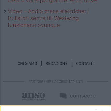
casa 4 volte più grande: ecco dove
Video – Addio prese elettriche: i
frullatori senza fili Westwing
funzionano ovunque
CHI SIAMO
REDAZIONE
CONTATTI
PARTNERSHIP E ACCREDITAMENTI