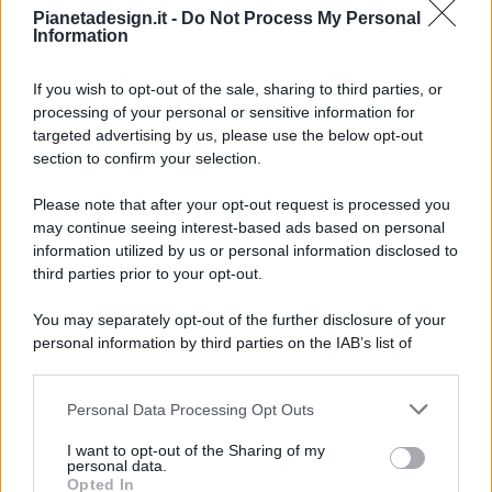
Pianetadesign.it -
Do Not Process My Personal
Information
If you wish to opt-out of the sale, sharing to third parties, or
processing of your personal or sensitive information for
targeted advertising by us, please use the below opt-out
© 2026 - Pianeta Design - P.IVA 04827280654 - Testata
section to confirm your selection.
Registrata Al Tribunale Di Nocera Inferiore N. 8/2020 - RG N.
1336/2020
Please note that after your opt-out request is processed you
ISCRIZIONE AL ROC N. 35792 – ISCRITTA ALL’ANSO
may continue seeing interest-based ads based on personal
(ASSOCIAZIONE NAZIONALE STAMPA ONLINE)
information utilized by us or personal information disclosed to
third parties prior to your opt-out.
PRIVACY E NOTIFICHE
You may separately opt-out of the further disclosure of your
personal information by third parties on the IAB’s list of
PREFERENZE PRIVACY
downstream participants.
MAPPA DEL SITO
Personal Data Processing Opt Outs
This information may also be disclosed by us to third parties
on the IAB’s List of Downstream Participants that may further
I want to opt-out of the Sharing of my
disclose it to other third parties.
personal data.
Opted In