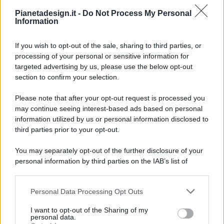
Pianetadesign.it -
Do Not Process My Personal
Information
If you wish to opt-out of the sale, sharing to third parties, or
processing of your personal or sensitive information for
targeted advertising by us, please use the below opt-out
© 2026 - Pianeta Design - P.IVA 04827280654 - Testata
section to confirm your selection.
Registrata Al Tribunale Di Nocera Inferiore N. 8/2020 - RG N.
1336/2020
Please note that after your opt-out request is processed you
ISCRIZIONE AL ROC N. 35792 – ISCRITTA ALL’ANSO
may continue seeing interest-based ads based on personal
(ASSOCIAZIONE NAZIONALE STAMPA ONLINE)
information utilized by us or personal information disclosed to
third parties prior to your opt-out.
PRIVACY E NOTIFICHE
You may separately opt-out of the further disclosure of your
personal information by third parties on the IAB’s list of
PREFERENZE PRIVACY
downstream participants.
MAPPA DEL SITO
Personal Data Processing Opt Outs
This information may also be disclosed by us to third parties
on the IAB’s List of Downstream Participants that may further
I want to opt-out of the Sharing of my
disclose it to other third parties.
personal data.