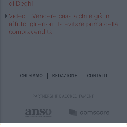
di Deghi
Video – Vendere casa a chi è già in
affitto: gli errori da evitare prima della
compravendita
CHI SIAMO
REDAZIONE
CONTATTI
PARTNERSHIP E ACCREDITAMENTI