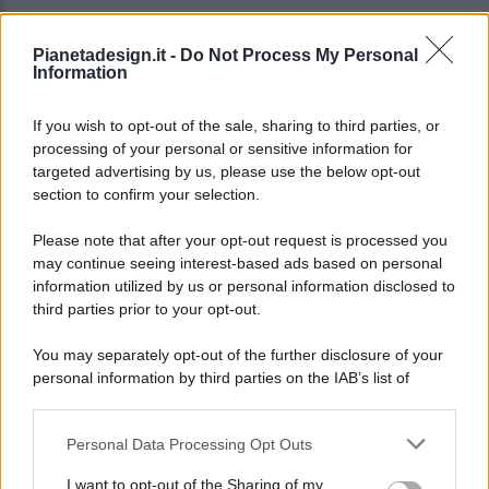
Pianetadesign.it -
Do Not Process My Personal
Information
If you wish to opt-out of the sale, sharing to third parties, or
processing of your personal or sensitive information for
targeted advertising by us, please use the below opt-out
© 2026 - Pianeta Design - P.IVA 04827280654 - Testata
section to confirm your selection.
Registrata Al Tribunale Di Nocera Inferiore N. 8/2020 - RG N.
1336/2020
Please note that after your opt-out request is processed you
ISCRIZIONE AL ROC N. 35792 – ISCRITTA ALL’ANSO
may continue seeing interest-based ads based on personal
(ASSOCIAZIONE NAZIONALE STAMPA ONLINE)
information utilized by us or personal information disclosed to
third parties prior to your opt-out.
PRIVACY E NOTIFICHE
You may separately opt-out of the further disclosure of your
personal information by third parties on the IAB’s list of
PREFERENZE PRIVACY
downstream participants.
MAPPA DEL SITO
Personal Data Processing Opt Outs
This information may also be disclosed by us to third parties
on the IAB’s List of Downstream Participants that may further
I want to opt-out of the Sharing of my