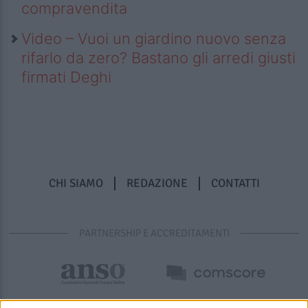
compravendita
Video – Vuoi un giardino nuovo senza
rifarlo da zero? Bastano gli arredi giusti
firmati Deghi
CHI SIAMO
REDAZIONE
CONTATTI
PARTNERSHIP E ACCREDITAMENTI