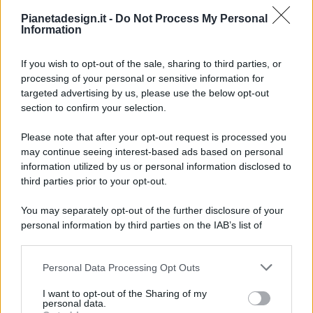
Pianetadesign.it -
Do Not Process My Personal
Information
If you wish to opt-out of the sale, sharing to third parties, or
processing of your personal or sensitive information for
targeted advertising by us, please use the below opt-out
© 2026 - Pianeta Design - P.IVA 04827280654 - Testata
section to confirm your selection.
Registrata Al Tribunale Di Nocera Inferiore N. 8/2020 - RG N.
1336/2020
Please note that after your opt-out request is processed you
ISCRIZIONE AL ROC N. 35792 – ISCRITTA ALL’ANSO
may continue seeing interest-based ads based on personal
(ASSOCIAZIONE NAZIONALE STAMPA ONLINE)
information utilized by us or personal information disclosed to
third parties prior to your opt-out.
PRIVACY E NOTIFICHE
You may separately opt-out of the further disclosure of your
personal information by third parties on the IAB’s list of
PREFERENZE PRIVACY
downstream participants.
MAPPA DEL SITO
Personal Data Processing Opt Outs
This information may also be disclosed by us to third parties
on the IAB’s List of Downstream Participants that may further
I want to opt-out of the Sharing of my
disclose it to other third parties.
personal data.