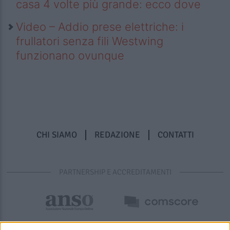
casa 4 volte più grande: ecco dove
Video – Addio prese elettriche: i
frullatori senza fili Westwing
funzionano ovunque
CHI SIAMO
REDAZIONE
CONTATTI
PARTNERSHIP E ACCREDITAMENTI