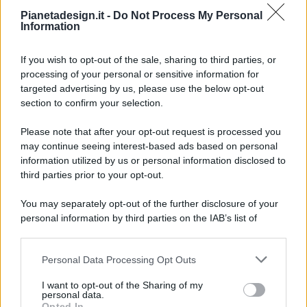
Pianetadesign.it -
Do Not Process My Personal
Information
If you wish to opt-out of the sale, sharing to third parties, or
processing of your personal or sensitive information for
targeted advertising by us, please use the below opt-out
© 2026 - Pianeta Design - P.IVA 04827280654 - Testata
section to confirm your selection.
Registrata Al Tribunale Di Nocera Inferiore N. 8/2020 - RG N.
1336/2020
Please note that after your opt-out request is processed you
ISCRIZIONE AL ROC N. 35792 – ISCRITTA ALL’ANSO
may continue seeing interest-based ads based on personal
(ASSOCIAZIONE NAZIONALE STAMPA ONLINE)
information utilized by us or personal information disclosed to
third parties prior to your opt-out.
PRIVACY E NOTIFICHE
You may separately opt-out of the further disclosure of your
personal information by third parties on the IAB’s list of
PREFERENZE PRIVACY
downstream participants.
MAPPA DEL SITO
Personal Data Processing Opt Outs
This information may also be disclosed by us to third parties
on the IAB’s List of Downstream Participants that may further
I want to opt-out of the Sharing of my
disclose it to other third parties.
personal data.
Opted In