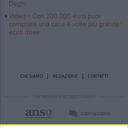
Deghi
Video – Con 200.000 euro puoi
comprare una casa 4 volte più grande:
ecco dove
CHI SIAMO
REDAZIONE
CONTATTI
PARTNERSHIP E ACCREDITAMENTI