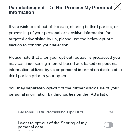
Pianetadesign.it -
Do Not Process My Personal
Information
If you wish to opt-out of the sale, sharing to third parties, or
processing of your personal or sensitive information for
targeted advertising by us, please use the below opt-out
© 2026 - Pianeta Design - P.IVA 04827280654 - Testata
section to confirm your selection.
Registrata Al Tribunale Di Nocera Inferiore N. 8/2020 - RG N.
1336/2020
Please note that after your opt-out request is processed you
ISCRIZIONE AL ROC N. 35792 – ISCRITTA ALL’ANSO
may continue seeing interest-based ads based on personal
(ASSOCIAZIONE NAZIONALE STAMPA ONLINE)
information utilized by us or personal information disclosed to
third parties prior to your opt-out.
PRIVACY E NOTIFICHE
You may separately opt-out of the further disclosure of your
personal information by third parties on the IAB’s list of
PREFERENZE PRIVACY
downstream participants.
MAPPA DEL SITO
Personal Data Processing Opt Outs
This information may also be disclosed by us to third parties
on the IAB’s List of Downstream Participants that may further
I want to opt-out of the Sharing of my
disclose it to other third parties.
personal data.