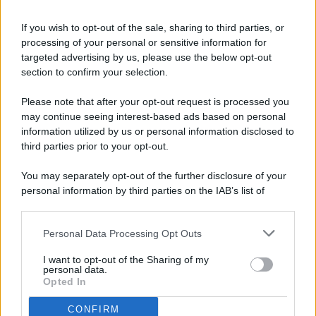
If you wish to opt-out of the sale, sharing to third parties, or
processing of your personal or sensitive information for
targeted advertising by us, please use the below opt-out
© 2026 - Pianeta Design - P.IVA 04827280654 - Testata
section to confirm your selection.
Registrata Al Tribunale Di Nocera Inferiore N. 8/2020 - RG N.
1336/2020
Please note that after your opt-out request is processed you
ISCRIZIONE AL ROC N. 35792 – ISCRITTA ALL’ANSO
may continue seeing interest-based ads based on personal
(ASSOCIAZIONE NAZIONALE STAMPA ONLINE)
information utilized by us or personal information disclosed to
third parties prior to your opt-out.
PRIVACY E NOTIFICHE
You may separately opt-out of the further disclosure of your
personal information by third parties on the IAB’s list of
PREFERENZE PRIVACY
downstream participants.
MAPPA DEL SITO
Personal Data Processing Opt Outs
This information may also be disclosed by us to third parties
on the IAB’s List of Downstream Participants that may further
I want to opt-out of the Sharing of my
disclose it to other third parties.
personal data.
Opted In
CONFIRM