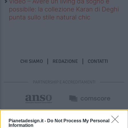
Video – Avere un living da sogno è
possibile: la collezione Karan di Deghi
punta sullo stile natural chic
CHI SIAMO
REDAZIONE
CONTATTI
PARTNERSHIP E ACCREDITAMENTI
Pianetadesign.it -
Do Not Process My Personal
Information