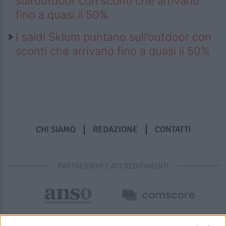
sull’outdoor con sconti che arrivano
fino a quasi il 50%
I saldi Sklum puntano sull’outdoor con
sconti che arrivano fino a quasi il 50%
CHI SIAMO
REDAZIONE
CONTATTI
PARTNERSHIP E ACCREDITAMENTI