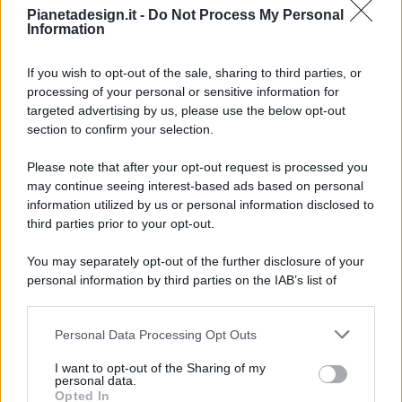
Pianetadesign.it -
Do Not Process My Personal
Information
If you wish to opt-out of the sale, sharing to third parties, or
processing of your personal or sensitive information for
targeted advertising by us, please use the below opt-out
© 2026 - Pianeta Design - P.IVA 04827280654 - Testata
section to confirm your selection.
Registrata Al Tribunale Di Nocera Inferiore N. 8/2020 - RG N.
1336/2020
Please note that after your opt-out request is processed you
ISCRIZIONE AL ROC N. 35792 – ISCRITTA ALL’ANSO
may continue seeing interest-based ads based on personal
(ASSOCIAZIONE NAZIONALE STAMPA ONLINE)
information utilized by us or personal information disclosed to
third parties prior to your opt-out.
PRIVACY E NOTIFICHE
You may separately opt-out of the further disclosure of your
personal information by third parties on the IAB’s list of
PREFERENZE PRIVACY
downstream participants.
MAPPA DEL SITO
Personal Data Processing Opt Outs
This information may also be disclosed by us to third parties
on the IAB’s List of Downstream Participants that may further
I want to opt-out of the Sharing of my
disclose it to other third parties.
personal data.
Opted In