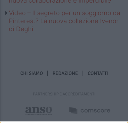
nuova collaborazione è imperdibile
Video – Il segreto per un soggiorno da
Pinterest? La nuova collezione Ivenor
di Deghi
CHI SIAMO
REDAZIONE
CONTATTI
PARTNERSHIP E ACCREDITAMENTI