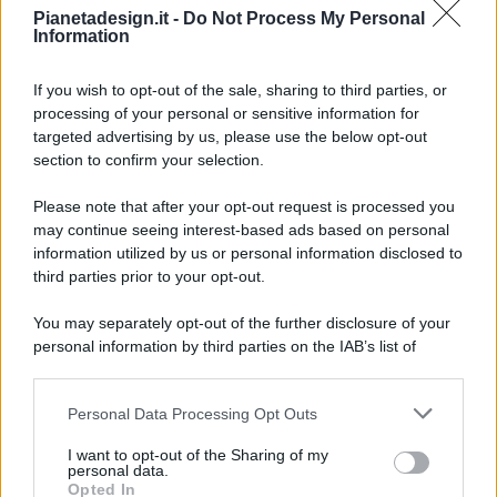
Pianetadesign.it -
Do Not Process My Personal
Information
If you wish to opt-out of the sale, sharing to third parties, or
processing of your personal or sensitive information for
targeted advertising by us, please use the below opt-out
© 2026 - Pianeta Design - P.IVA 04827280654 - Testata
section to confirm your selection.
Registrata Al Tribunale Di Nocera Inferiore N. 8/2020 - RG N.
1336/2020
Please note that after your opt-out request is processed you
ISCRIZIONE AL ROC N. 35792 – ISCRITTA ALL’ANSO
may continue seeing interest-based ads based on personal
(ASSOCIAZIONE NAZIONALE STAMPA ONLINE)
information utilized by us or personal information disclosed to
third parties prior to your opt-out.
PRIVACY E NOTIFICHE
You may separately opt-out of the further disclosure of your
personal information by third parties on the IAB’s list of
PREFERENZE PRIVACY
downstream participants.
MAPPA DEL SITO
Personal Data Processing Opt Outs
This information may also be disclosed by us to third parties
on the IAB’s List of Downstream Participants that may further
I want to opt-out of the Sharing of my
disclose it to other third parties.
personal data.
Opted In