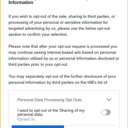
Information
If you wish to opt-out of the sale, sharing to third parties, or
processing of your personal or sensitive information for
targeted advertising by us, please use the below opt-out
© 2026 - Pianeta Design - P.IVA 04827280654 - Testata
section to confirm your selection.
Registrata Al Tribunale Di Nocera Inferiore N. 8/2020 - RG N.
1336/2020
Please note that after your opt-out request is processed you
ISCRIZIONE AL ROC N. 35792 – ISCRITTA ALL’ANSO
may continue seeing interest-based ads based on personal
(ASSOCIAZIONE NAZIONALE STAMPA ONLINE)
information utilized by us or personal information disclosed to
third parties prior to your opt-out.
PRIVACY E NOTIFICHE
You may separately opt-out of the further disclosure of your
personal information by third parties on the IAB’s list of
PREFERENZE PRIVACY
downstream participants.
MAPPA DEL SITO
Personal Data Processing Opt Outs
This information may also be disclosed by us to third parties
on the IAB’s List of Downstream Participants that may further
I want to opt-out of the Sharing of my
disclose it to other third parties.
personal data.
Opted In