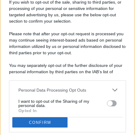
If you wish to opt-out of the sale, sharing to third parties, or
processing of your personal or sensitive information for
targeted advertising by us, please use the below opt-out
© 2026 - Pianeta Design - P.IVA 04827280654 - Testata
section to confirm your selection.
Registrata Al Tribunale Di Nocera Inferiore N. 8/2020 - RG N.
1336/2020
Please note that after your opt-out request is processed you
ISCRIZIONE AL ROC N. 35792 – ISCRITTA ALL’ANSO
may continue seeing interest-based ads based on personal
(ASSOCIAZIONE NAZIONALE STAMPA ONLINE)
information utilized by us or personal information disclosed to
third parties prior to your opt-out.
PRIVACY E NOTIFICHE
You may separately opt-out of the further disclosure of your
personal information by third parties on the IAB’s list of
PREFERENZE PRIVACY
downstream participants.
MAPPA DEL SITO
Personal Data Processing Opt Outs
This information may also be disclosed by us to third parties
on the IAB’s List of Downstream Participants that may further
I want to opt-out of the Sharing of my
disclose it to other third parties.
personal data.
Opted In
CONFIRM