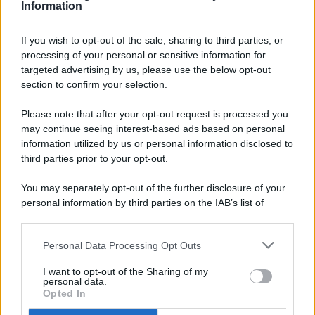
Information
If you wish to opt-out of the sale, sharing to third parties, or
processing of your personal or sensitive information for
targeted advertising by us, please use the below opt-out
© 2026 - Pianeta Design - P.IVA 04827280654 - Testata
section to confirm your selection.
Registrata Al Tribunale Di Nocera Inferiore N. 8/2020 - RG N.
1336/2020
Please note that after your opt-out request is processed you
ISCRIZIONE AL ROC N. 35792 – ISCRITTA ALL’ANSO
may continue seeing interest-based ads based on personal
(ASSOCIAZIONE NAZIONALE STAMPA ONLINE)
information utilized by us or personal information disclosed to
third parties prior to your opt-out.
PRIVACY E NOTIFICHE
You may separately opt-out of the further disclosure of your
personal information by third parties on the IAB’s list of
PREFERENZE PRIVACY
downstream participants.
MAPPA DEL SITO
Personal Data Processing Opt Outs
This information may also be disclosed by us to third parties
on the IAB’s List of Downstream Participants that may further
I want to opt-out of the Sharing of my
disclose it to other third parties.
personal data.
Opted In