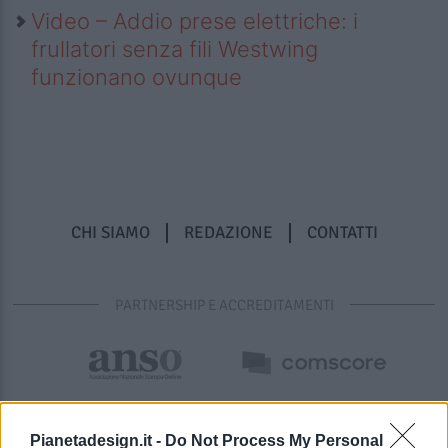
Video – Addio prese elettriche: i
frullatori senza fili Westwing
funzionano ovunque
CHI SIAMO
REDAZIONE
CONTATTI
PARTNERSHIP E ACCREDITAMENTI
Pianetadesign.it -
Do Not Process My Personal