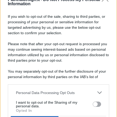
Information
If you wish to opt-out of the sale, sharing to third parties, or
processing of your personal or sensitive information for
targeted advertising by us, please use the below opt-out
© 2026 - Pianeta Design - P.IVA 04827280654 - Testata
section to confirm your selection.
Registrata Al Tribunale Di Nocera Inferiore N. 8/2020 - RG N.
1336/2020
Please note that after your opt-out request is processed you
ISCRIZIONE AL ROC N. 35792 – ISCRITTA ALL’ANSO
may continue seeing interest-based ads based on personal
(ASSOCIAZIONE NAZIONALE STAMPA ONLINE)
information utilized by us or personal information disclosed to
third parties prior to your opt-out.
PRIVACY E NOTIFICHE
You may separately opt-out of the further disclosure of your
personal information by third parties on the IAB’s list of
PREFERENZE PRIVACY
downstream participants.
MAPPA DEL SITO
Personal Data Processing Opt Outs
This information may also be disclosed by us to third parties
on the IAB’s List of Downstream Participants that may further
I want to opt-out of the Sharing of my
disclose it to other third parties.
personal data.
Opted In