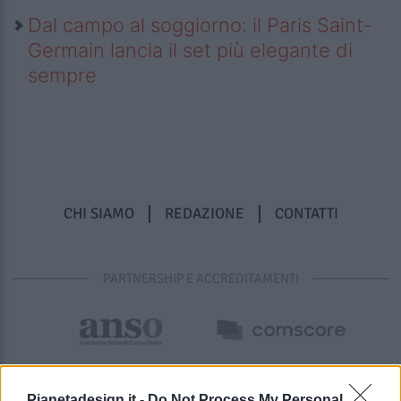
Dal campo al soggiorno: il Paris Saint-
Germain lancia il set più elegante di
sempre
CHI SIAMO
REDAZIONE
CONTATTI
PARTNERSHIP E ACCREDITAMENTI
Pianetadesign.it -
Do Not Process My Personal