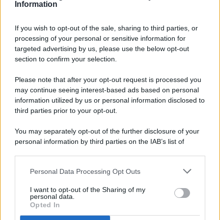
Information
If you wish to opt-out of the sale, sharing to third parties, or
processing of your personal or sensitive information for
targeted advertising by us, please use the below opt-out
© 2026 - Pianeta Design - P.IVA 04827280654 - Testata
section to confirm your selection.
Registrata Al Tribunale Di Nocera Inferiore N. 8/2020 - RG N.
1336/2020
Please note that after your opt-out request is processed you
ISCRIZIONE AL ROC N. 35792 – ISCRITTA ALL’ANSO
may continue seeing interest-based ads based on personal
(ASSOCIAZIONE NAZIONALE STAMPA ONLINE)
information utilized by us or personal information disclosed to
third parties prior to your opt-out.
PRIVACY E NOTIFICHE
You may separately opt-out of the further disclosure of your
personal information by third parties on the IAB’s list of
PREFERENZE PRIVACY
downstream participants.
MAPPA DEL SITO
Personal Data Processing Opt Outs
This information may also be disclosed by us to third parties
on the IAB’s List of Downstream Participants that may further
I want to opt-out of the Sharing of my
disclose it to other third parties.
personal data.
Opted In