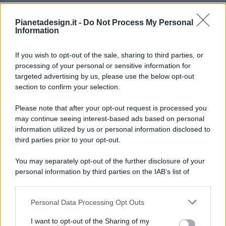
Pianetadesign.it -
Do Not Process My Personal
Information
If you wish to opt-out of the sale, sharing to third parties, or
processing of your personal or sensitive information for
targeted advertising by us, please use the below opt-out
© 2026 - Pianeta Design - P.IVA 04827280654 - Testata
section to confirm your selection.
Registrata Al Tribunale Di Nocera Inferiore N. 8/2020 - RG N.
1336/2020
Please note that after your opt-out request is processed you
ISCRIZIONE AL ROC N. 35792 – ISCRITTA ALL’ANSO
may continue seeing interest-based ads based on personal
(ASSOCIAZIONE NAZIONALE STAMPA ONLINE)
information utilized by us or personal information disclosed to
third parties prior to your opt-out.
PRIVACY E NOTIFICHE
You may separately opt-out of the further disclosure of your
personal information by third parties on the IAB’s list of
PREFERENZE PRIVACY
downstream participants.
MAPPA DEL SITO
Personal Data Processing Opt Outs
This information may also be disclosed by us to third parties
on the IAB’s List of Downstream Participants that may further
I want to opt-out of the Sharing of my
disclose it to other third parties.