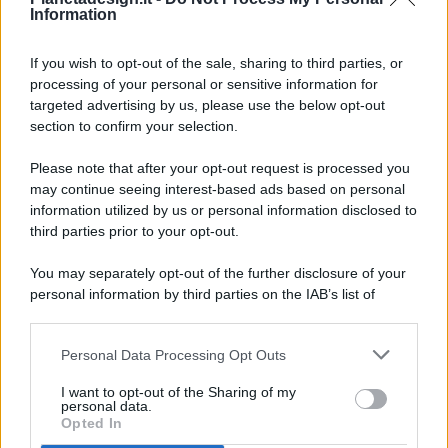
Information
If you wish to opt-out of the sale, sharing to third parties, or
processing of your personal or sensitive information for
targeted advertising by us, please use the below opt-out
© 2026 - Pianeta Design - P.IVA 04827280654 - Testata
section to confirm your selection.
Registrata Al Tribunale Di Nocera Inferiore N. 8/2020 - RG N.
1336/2020
Please note that after your opt-out request is processed you
ISCRIZIONE AL ROC N. 35792 – ISCRITTA ALL’ANSO
may continue seeing interest-based ads based on personal
(ASSOCIAZIONE NAZIONALE STAMPA ONLINE)
information utilized by us or personal information disclosed to
third parties prior to your opt-out.
PRIVACY E NOTIFICHE
You may separately opt-out of the further disclosure of your
personal information by third parties on the IAB’s list of
PREFERENZE PRIVACY
downstream participants.
MAPPA DEL SITO
Personal Data Processing Opt Outs
This information may also be disclosed by us to third parties
on the IAB’s List of Downstream Participants that may further
I want to opt-out of the Sharing of my
disclose it to other third parties.
personal data.
Opted In