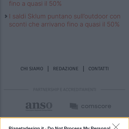
fino a quasi il 50%
I saldi Sklum puntano sull’outdoor con
sconti che arrivano fino a quasi il 50%
CHI SIAMO
REDAZIONE
CONTATTI
PARTNERSHIP E ACCREDITAMENTI
Pianetadesign.it -
Do Not Process My Personal