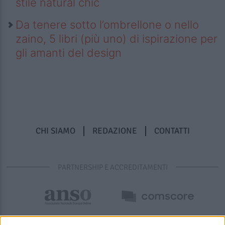
stile natural chic
Da tenere sotto l’ombrellone o nello
zaino, 5 libri (più uno) di ispirazione per
gli amanti del design
CHI SIAMO
REDAZIONE
CONTATTI
PARTNERSHIP E ACCREDITAMENTI