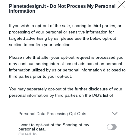
Pianetadesign.it -
Do Not Process My Personal
Information
If you wish to opt-out of the sale, sharing to third parties, or
processing of your personal or sensitive information for
targeted advertising by us, please use the below opt-out
© 2026 - Pianeta Design - P.IVA 04827280654 - Testata
section to confirm your selection.
Registrata Al Tribunale Di Nocera Inferiore N. 8/2020 - RG N.
1336/2020
Please note that after your opt-out request is processed you
ISCRIZIONE AL ROC N. 35792 – ISCRITTA ALL’ANSO
may continue seeing interest-based ads based on personal
(ASSOCIAZIONE NAZIONALE STAMPA ONLINE)
information utilized by us or personal information disclosed to
third parties prior to your opt-out.
PRIVACY E NOTIFICHE
You may separately opt-out of the further disclosure of your
personal information by third parties on the IAB’s list of
PREFERENZE PRIVACY
downstream participants.
MAPPA DEL SITO
Personal Data Processing Opt Outs
This information may also be disclosed by us to third parties
on the IAB’s List of Downstream Participants that may further
I want to opt-out of the Sharing of my
disclose it to other third parties.
personal data.
Opted In