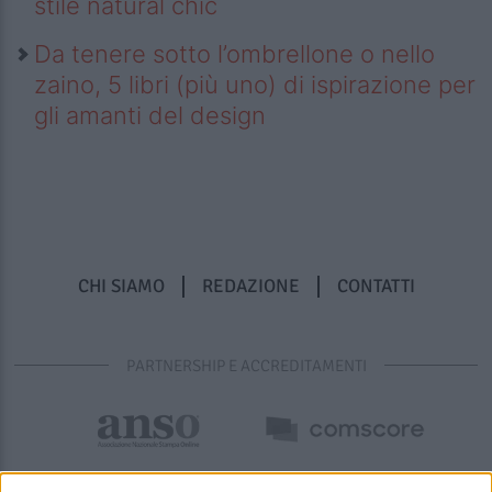
stile natural chic
Da tenere sotto l’ombrellone o nello
zaino, 5 libri (più uno) di ispirazione per
gli amanti del design
CHI SIAMO
REDAZIONE
CONTATTI
PARTNERSHIP E ACCREDITAMENTI