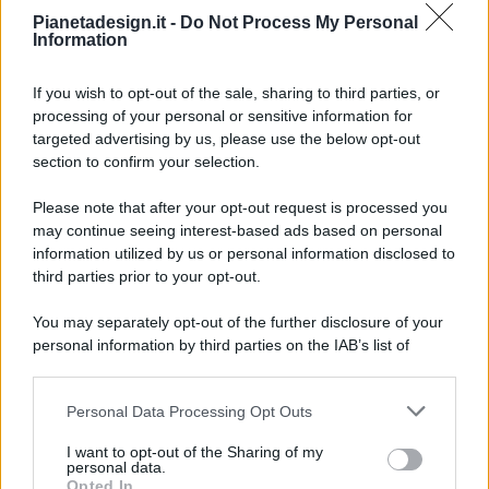
Pianetadesign.it -
Do Not Process My Personal
Information
If you wish to opt-out of the sale, sharing to third parties, or
processing of your personal or sensitive information for
targeted advertising by us, please use the below opt-out
© 2026 - Pianeta Design - P.IVA 04827280654 - Testata
section to confirm your selection.
Registrata Al Tribunale Di Nocera Inferiore N. 8/2020 - RG N.
1336/2020
Please note that after your opt-out request is processed you
ISCRIZIONE AL ROC N. 35792 – ISCRITTA ALL’ANSO
may continue seeing interest-based ads based on personal
(ASSOCIAZIONE NAZIONALE STAMPA ONLINE)
information utilized by us or personal information disclosed to
third parties prior to your opt-out.
PRIVACY E NOTIFICHE
You may separately opt-out of the further disclosure of your
personal information by third parties on the IAB’s list of
PREFERENZE PRIVACY
downstream participants.
MAPPA DEL SITO
Personal Data Processing Opt Outs
This information may also be disclosed by us to third parties
on the IAB’s List of Downstream Participants that may further
I want to opt-out of the Sharing of my
disclose it to other third parties.
personal data.
Opted In