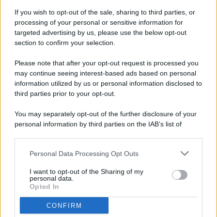
If you wish to opt-out of the sale, sharing to third parties, or
processing of your personal or sensitive information for
targeted advertising by us, please use the below opt-out
© 2026 - Pianeta Design - P.IVA 04827280654 - Testata
section to confirm your selection.
Registrata Al Tribunale Di Nocera Inferiore N. 8/2020 - RG N.
1336/2020
Please note that after your opt-out request is processed you
ISCRIZIONE AL ROC N. 35792 – ISCRITTA ALL’ANSO
may continue seeing interest-based ads based on personal
(ASSOCIAZIONE NAZIONALE STAMPA ONLINE)
information utilized by us or personal information disclosed to
third parties prior to your opt-out.
PRIVACY E NOTIFICHE
You may separately opt-out of the further disclosure of your
personal information by third parties on the IAB’s list of
PREFERENZE PRIVACY
downstream participants.
MAPPA DEL SITO
Personal Data Processing Opt Outs
This information may also be disclosed by us to third parties
on the IAB’s List of Downstream Participants that may further
I want to opt-out of the Sharing of my
disclose it to other third parties.
personal data.
Opted In
CONFIRM