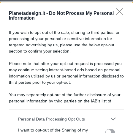
Pianetadesign.it -
Do Not Process My Personal
Information
If you wish to opt-out of the sale, sharing to third parties, or
processing of your personal or sensitive information for
targeted advertising by us, please use the below opt-out
© 2026 - Pianeta Design - P.IVA 04827280654 - Testata
section to confirm your selection.
Registrata Al Tribunale Di Nocera Inferiore N. 8/2020 - RG N.
1336/2020
Please note that after your opt-out request is processed you
ISCRIZIONE AL ROC N. 35792 – ISCRITTA ALL’ANSO
may continue seeing interest-based ads based on personal
(ASSOCIAZIONE NAZIONALE STAMPA ONLINE)
information utilized by us or personal information disclosed to
third parties prior to your opt-out.
PRIVACY E NOTIFICHE
You may separately opt-out of the further disclosure of your
personal information by third parties on the IAB’s list of
PREFERENZE PRIVACY
downstream participants.
MAPPA DEL SITO
Personal Data Processing Opt Outs
This information may also be disclosed by us to third parties
on the IAB’s List of Downstream Participants that may further
I want to opt-out of the Sharing of my
disclose it to other third parties.