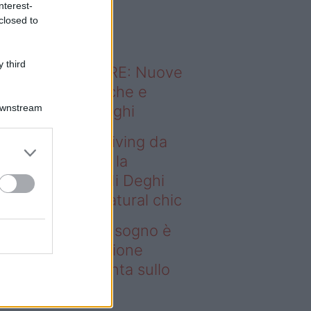
nterest-
o sapevi che...
closed to
 third
ODERNO ABITARE: Nuove
itudini domestiche e
Downstream
namismo dei luoghi
deo – Avere un living da
gno è possibile: la
llezione Karan di Deghi
nta sullo stile natural chic
ere un living da sogno è
ssibile: la collezione
ran di Deghi punta sullo
ile natural chic