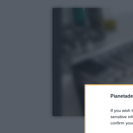
Pianetades
If you wish 
sensitive in
confirm your