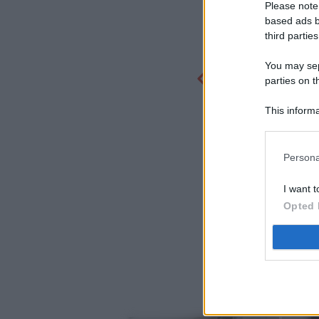
Please note
based ads b
third parties
You may sepa
parties on t
This informa
Participants
Persona
I want t
Opted 