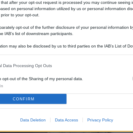
 that after your opt-out request is processed you may continue seeing i
L
ased on personal information utilized by us or personal information dis
 prior to your opt-out.
rately opt-out of the further disclosure of your personal information by
M
he IAB’s list of downstream participants.
ab
tion may also be disclosed by us to third parties on the IAB’s List of 
di
 that may further disclose it to other third parties.
Vi
l Data Processing Opt Outs
so
co
o opt-out of the Sharing of my personal data.
pu
In
Av
CONFIRM
po
Ka
Data Deletion
Data Access
Privacy Policy
st