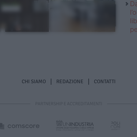
Da
l’
li
pe
CHI SIAMO
REDAZIONE
CONTATTI
PARTNERSHIP E ACCREDITAMENTI