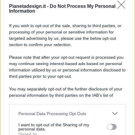
Pianetadesign.it -
Do Not Process My Personal
Information
If you wish to opt-out of the sale, sharing to third parties, or
processing of your personal or sensitive information for
targeted advertising by us, please use the below opt-out
© 2026 - Pianeta Design - P.IVA 04827280654 - Testata
section to confirm your selection.
Registrata Al Tribunale Di Nocera Inferiore N. 8/2020 - RG N.
1336/2020
Please note that after your opt-out request is processed you
ISCRIZIONE AL ROC N. 35792 – ISCRITTA ALL’ANSO
may continue seeing interest-based ads based on personal
(ASSOCIAZIONE NAZIONALE STAMPA ONLINE)
information utilized by us or personal information disclosed to
third parties prior to your opt-out.
PRIVACY E NOTIFICHE
You may separately opt-out of the further disclosure of your
personal information by third parties on the IAB’s list of
PREFERENZE PRIVACY
downstream participants.
MAPPA DEL SITO
Personal Data Processing Opt Outs
This information may also be disclosed by us to third parties
on the IAB’s List of Downstream Participants that may further
I want to opt-out of the Sharing of my
disclose it to other third parties.
personal data.
Opted In