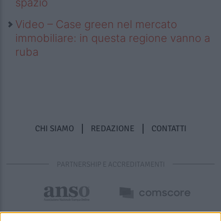
spazio
Video – Case green nel mercato
immobiliare: in questa regione vanno a
ruba
CHI SIAMO
REDAZIONE
CONTATTI
PARTNERSHIP E ACCREDITAMENTI