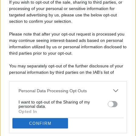
If you wish to opt-out of the sale, sharing to third parties, or
processing of your personal or sensitive information for
targeted advertising by us, please use the below opt-out
© 2026 - Pianeta Design - P.IVA 04827280654 - Testata
section to confirm your selection.
Registrata Al Tribunale Di Nocera Inferiore N. 8/2020 - RG N.
1336/2020
Please note that after your opt-out request is processed you
ISCRIZIONE AL ROC N. 35792 – ISCRITTA ALL’ANSO
may continue seeing interest-based ads based on personal
(ASSOCIAZIONE NAZIONALE STAMPA ONLINE)
information utilized by us or personal information disclosed to
third parties prior to your opt-out.
PRIVACY E NOTIFICHE
You may separately opt-out of the further disclosure of your
personal information by third parties on the IAB’s list of
PREFERENZE PRIVACY
downstream participants.
MAPPA DEL SITO
Personal Data Processing Opt Outs
This information may also be disclosed by us to third parties
on the IAB’s List of Downstream Participants that may further
I want to opt-out of the Sharing of my
disclose it to other third parties.
personal data.
Opted In
CONFIRM