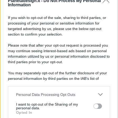
Pianetadesign.it -
Do Not Process My Personal
Information
If you wish to opt-out of the sale, sharing to third parties, or
processing of your personal or sensitive information for
targeted advertising by us, please use the below opt-out
© 2026 - Pianeta Design - P.IVA 04827280654 - Testata
section to confirm your selection.
Registrata Al Tribunale Di Nocera Inferiore N. 8/2020 - RG N.
1336/2020
Please note that after your opt-out request is processed you
ISCRIZIONE AL ROC N. 35792 – ISCRITTA ALL’ANSO
may continue seeing interest-based ads based on personal
(ASSOCIAZIONE NAZIONALE STAMPA ONLINE)
information utilized by us or personal information disclosed to
third parties prior to your opt-out.
PRIVACY E NOTIFICHE
You may separately opt-out of the further disclosure of your
personal information by third parties on the IAB’s list of
PREFERENZE PRIVACY
downstream participants.
MAPPA DEL SITO
Personal Data Processing Opt Outs
This information may also be disclosed by us to third parties
on the IAB’s List of Downstream Participants that may further
I want to opt-out of the Sharing of my
disclose it to other third parties.
personal data.
Opted In