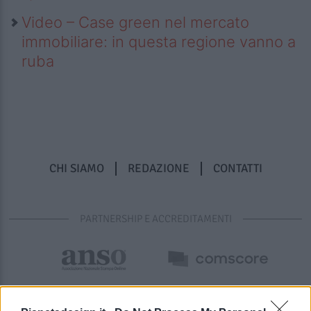
Video – Case green nel mercato
immobiliare: in questa regione vanno a
ruba
CHI SIAMO
REDAZIONE
CONTATTI
PARTNERSHIP E ACCREDITAMENTI