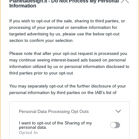
Pianetadesign.it -
Do Not Process My Personal
Information
If you wish to opt-out of the sale, sharing to third parties, or
processing of your personal or sensitive information for
targeted advertising by us, please use the below opt-out
© 2026 - Pianeta Design - P.IVA 04827280654 - Testata
section to confirm your selection.
Registrata Al Tribunale Di Nocera Inferiore N. 8/2020 - RG N.
1336/2020
Please note that after your opt-out request is processed you
ISCRIZIONE AL ROC N. 35792 – ISCRITTA ALL’ANSO
may continue seeing interest-based ads based on personal
(ASSOCIAZIONE NAZIONALE STAMPA ONLINE)
information utilized by us or personal information disclosed to
third parties prior to your opt-out.
PRIVACY E NOTIFICHE
You may separately opt-out of the further disclosure of your
personal information by third parties on the IAB’s list of
PREFERENZE PRIVACY
downstream participants.
MAPPA DEL SITO
Personal Data Processing Opt Outs
This information may also be disclosed by us to third parties
on the IAB’s List of Downstream Participants that may further
I want to opt-out of the Sharing of my
disclose it to other third parties.
personal data.
Opted In