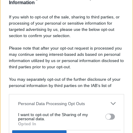
Information
If you wish to opt-out of the sale, sharing to third parties, or
processing of your personal or sensitive information for
targeted advertising by us, please use the below opt-out
© 2026 - Pianeta Design - P.IVA 04827280654 - Testata
section to confirm your selection.
Registrata Al Tribunale Di Nocera Inferiore N. 8/2020 - RG N.
1336/2020
Please note that after your opt-out request is processed you
ISCRIZIONE AL ROC N. 35792 – ISCRITTA ALL’ANSO
may continue seeing interest-based ads based on personal
(ASSOCIAZIONE NAZIONALE STAMPA ONLINE)
information utilized by us or personal information disclosed to
third parties prior to your opt-out.
PRIVACY E NOTIFICHE
You may separately opt-out of the further disclosure of your
personal information by third parties on the IAB’s list of
PREFERENZE PRIVACY
downstream participants.
MAPPA DEL SITO
Personal Data Processing Opt Outs
This information may also be disclosed by us to third parties
on the IAB’s List of Downstream Participants that may further
I want to opt-out of the Sharing of my
disclose it to other third parties.
personal data.
Opted In