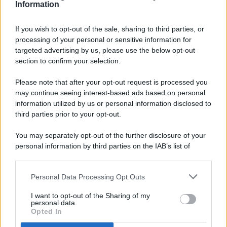
Information
If you wish to opt-out of the sale, sharing to third parties, or
processing of your personal or sensitive information for
targeted advertising by us, please use the below opt-out
© 2026 - Pianeta Design - P.IVA 04827280654 - Testata
section to confirm your selection.
Registrata Al Tribunale Di Nocera Inferiore N. 8/2020 - RG N.
1336/2020
Please note that after your opt-out request is processed you
ISCRIZIONE AL ROC N. 35792 – ISCRITTA ALL’ANSO
may continue seeing interest-based ads based on personal
(ASSOCIAZIONE NAZIONALE STAMPA ONLINE)
information utilized by us or personal information disclosed to
third parties prior to your opt-out.
PRIVACY E NOTIFICHE
You may separately opt-out of the further disclosure of your
personal information by third parties on the IAB’s list of
PREFERENZE PRIVACY
downstream participants.
MAPPA DEL SITO
Personal Data Processing Opt Outs
This information may also be disclosed by us to third parties
on the IAB’s List of Downstream Participants that may further
I want to opt-out of the Sharing of my
disclose it to other third parties.
personal data.
Opted In