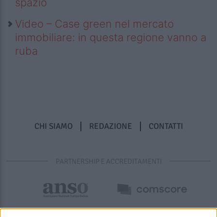
spazio
Video – Case green nel mercato
immobiliare: in questa regione vanno a
ruba
CHI SIAMO
REDAZIONE
CONTATTI
PARTNERSHIP E ACCREDITAMENTI