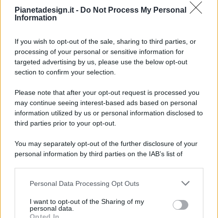
Pianetadesign.it -
Do Not Process My Personal
Information
If you wish to opt-out of the sale, sharing to third parties, or
processing of your personal or sensitive information for
targeted advertising by us, please use the below opt-out
© 2026 - Pianeta Design - P.IVA 04827280654 - Testata
section to confirm your selection.
Registrata Al Tribunale Di Nocera Inferiore N. 8/2020 - RG N.
1336/2020
Please note that after your opt-out request is processed you
ISCRIZIONE AL ROC N. 35792 – ISCRITTA ALL’ANSO
may continue seeing interest-based ads based on personal
(ASSOCIAZIONE NAZIONALE STAMPA ONLINE)
information utilized by us or personal information disclosed to
third parties prior to your opt-out.
PRIVACY E NOTIFICHE
You may separately opt-out of the further disclosure of your
personal information by third parties on the IAB’s list of
PREFERENZE PRIVACY
downstream participants.
MAPPA DEL SITO
Personal Data Processing Opt Outs
This information may also be disclosed by us to third parties
on the IAB’s List of Downstream Participants that may further
I want to opt-out of the Sharing of my
disclose it to other third parties.
personal data.
Opted In