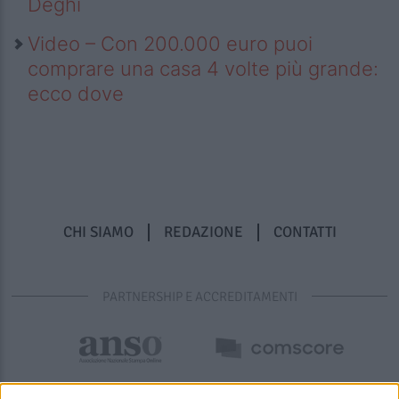
Deghi
Video – Con 200.000 euro puoi
comprare una casa 4 volte più grande:
ecco dove
CHI SIAMO
REDAZIONE
CONTATTI
PARTNERSHIP E ACCREDITAMENTI