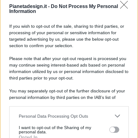
Pianetadesign.it -
Do Not Process My Personal
Information
If you wish to opt-out of the sale, sharing to third parties, or
processing of your personal or sensitive information for
targeted advertising by us, please use the below opt-out
© 2026 - Pianeta Design - P.IVA 04827280654 - Testata
section to confirm your selection.
Registrata Al Tribunale Di Nocera Inferiore N. 8/2020 - RG N.
1336/2020
Please note that after your opt-out request is processed you
ISCRIZIONE AL ROC N. 35792 – ISCRITTA ALL’ANSO
may continue seeing interest-based ads based on personal
(ASSOCIAZIONE NAZIONALE STAMPA ONLINE)
information utilized by us or personal information disclosed to
third parties prior to your opt-out.
PRIVACY E NOTIFICHE
You may separately opt-out of the further disclosure of your
personal information by third parties on the IAB’s list of
PREFERENZE PRIVACY
downstream participants.
MAPPA DEL SITO
Personal Data Processing Opt Outs
This information may also be disclosed by us to third parties
on the IAB’s List of Downstream Participants that may further
I want to opt-out of the Sharing of my
disclose it to other third parties.
personal data.
Opted In