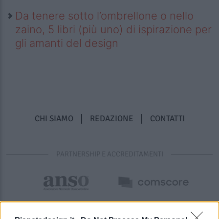
Da tenere sotto l’ombrellone o nello
zaino, 5 libri (più uno) di ispirazione per
gli amanti del design
CHI SIAMO
REDAZIONE
CONTATTI
PARTNERSHIP E ACCREDITAMENTI