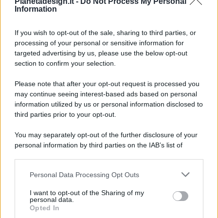
Pianetadesign.it -
Do Not Process My Personal
Information
If you wish to opt-out of the sale, sharing to third parties, or
processing of your personal or sensitive information for
targeted advertising by us, please use the below opt-out
© 2026 - Pianeta Design - P.IVA 04827280654 - Testata
section to confirm your selection.
Registrata Al Tribunale Di Nocera Inferiore N. 8/2020 - RG N.
1336/2020
Please note that after your opt-out request is processed you
ISCRIZIONE AL ROC N. 35792 – ISCRITTA ALL’ANSO
may continue seeing interest-based ads based on personal
(ASSOCIAZIONE NAZIONALE STAMPA ONLINE)
information utilized by us or personal information disclosed to
third parties prior to your opt-out.
PRIVACY E NOTIFICHE
You may separately opt-out of the further disclosure of your
personal information by third parties on the IAB’s list of
PREFERENZE PRIVACY
downstream participants.
MAPPA DEL SITO
Personal Data Processing Opt Outs
This information may also be disclosed by us to third parties
on the IAB’s List of Downstream Participants that may further
I want to opt-out of the Sharing of my
disclose it to other third parties.
personal data.
Opted In