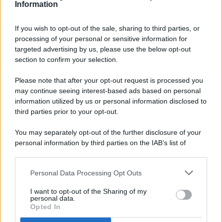
Information
If you wish to opt-out of the sale, sharing to third parties, or
processing of your personal or sensitive information for
targeted advertising by us, please use the below opt-out
© 2026 - Pianeta Design - P.IVA 04827280654 - Testata
section to confirm your selection.
Registrata Al Tribunale Di Nocera Inferiore N. 8/2020 - RG N.
1336/2020
Please note that after your opt-out request is processed you
ISCRIZIONE AL ROC N. 35792 – ISCRITTA ALL’ANSO
may continue seeing interest-based ads based on personal
(ASSOCIAZIONE NAZIONALE STAMPA ONLINE)
information utilized by us or personal information disclosed to
third parties prior to your opt-out.
PRIVACY E NOTIFICHE
You may separately opt-out of the further disclosure of your
personal information by third parties on the IAB’s list of
PREFERENZE PRIVACY
downstream participants.
MAPPA DEL SITO
Personal Data Processing Opt Outs
This information may also be disclosed by us to third parties
on the IAB’s List of Downstream Participants that may further
I want to opt-out of the Sharing of my
disclose it to other third parties.
personal data.
Opted In