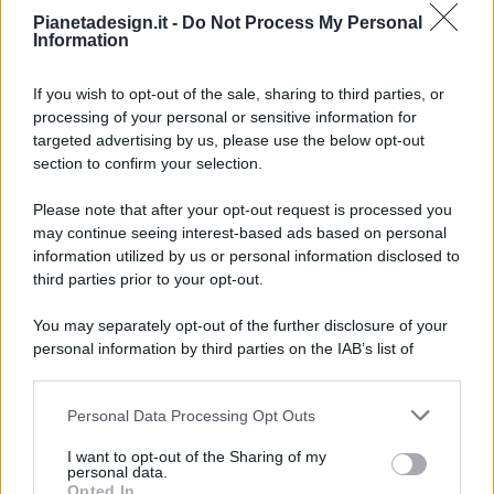
Pianetadesign.it -
Do Not Process My Personal
Information
If you wish to opt-out of the sale, sharing to third parties, or
processing of your personal or sensitive information for
targeted advertising by us, please use the below opt-out
© 2026 - Pianeta Design - P.IVA 04827280654 - Testata
section to confirm your selection.
Registrata Al Tribunale Di Nocera Inferiore N. 8/2020 - RG N.
1336/2020
Please note that after your opt-out request is processed you
ISCRIZIONE AL ROC N. 35792 – ISCRITTA ALL’ANSO
may continue seeing interest-based ads based on personal
(ASSOCIAZIONE NAZIONALE STAMPA ONLINE)
information utilized by us or personal information disclosed to
third parties prior to your opt-out.
PRIVACY E NOTIFICHE
You may separately opt-out of the further disclosure of your
personal information by third parties on the IAB’s list of
PREFERENZE PRIVACY
downstream participants.
MAPPA DEL SITO
Personal Data Processing Opt Outs
This information may also be disclosed by us to third parties
on the IAB’s List of Downstream Participants that may further
I want to opt-out of the Sharing of my
disclose it to other third parties.
personal data.
Opted In