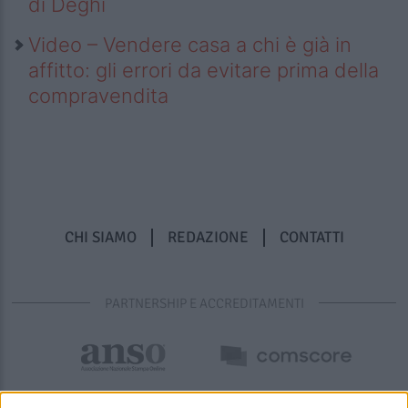
di Deghi
Video – Vendere casa a chi è già in
affitto: gli errori da evitare prima della
compravendita
CHI SIAMO
REDAZIONE
CONTATTI
PARTNERSHIP E ACCREDITAMENTI