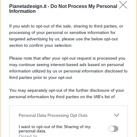
Pianetadesign.it -
Do Not Process My Personal
Information
If you wish to opt-out of the sale, sharing to third parties, or
processing of your personal or sensitive information for
targeted advertising by us, please use the below opt-out
© 2026 - Pianeta Design - P.IVA 04827280654 - Testata
section to confirm your selection.
Registrata Al Tribunale Di Nocera Inferiore N. 8/2020 - RG N.
1336/2020
Please note that after your opt-out request is processed you
ISCRIZIONE AL ROC N. 35792 – ISCRITTA ALL’ANSO
may continue seeing interest-based ads based on personal
(ASSOCIAZIONE NAZIONALE STAMPA ONLINE)
information utilized by us or personal information disclosed to
third parties prior to your opt-out.
PRIVACY E NOTIFICHE
You may separately opt-out of the further disclosure of your
personal information by third parties on the IAB’s list of
PREFERENZE PRIVACY
downstream participants.
MAPPA DEL SITO
Personal Data Processing Opt Outs
This information may also be disclosed by us to third parties
on the IAB’s List of Downstream Participants that may further
I want to opt-out of the Sharing of my
disclose it to other third parties.
personal data.
Opted In