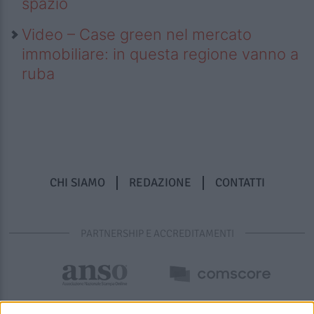
spazio
Video – Case green nel mercato
immobiliare: in questa regione vanno a
ruba
CHI SIAMO
REDAZIONE
CONTATTI
PARTNERSHIP E ACCREDITAMENTI