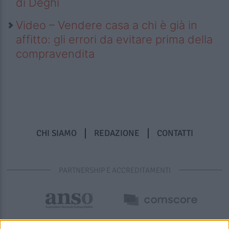
di Deghi
Video – Vendere casa a chi è già in
affitto: gli errori da evitare prima della
compravendita
CHI SIAMO
REDAZIONE
CONTATTI
PARTNERSHIP E ACCREDITAMENTI