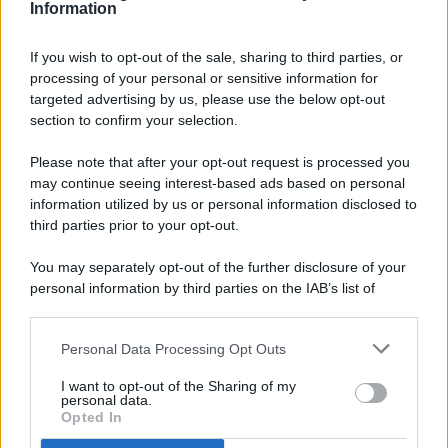
Information
If you wish to opt-out of the sale, sharing to third parties, or
processing of your personal or sensitive information for
targeted advertising by us, please use the below opt-out
© 2026 - Pianeta Design - P.IVA 04827280654 - Testata
section to confirm your selection.
Registrata Al Tribunale Di Nocera Inferiore N. 8/2020 - RG N.
1336/2020
Please note that after your opt-out request is processed you
ISCRIZIONE AL ROC N. 35792 – ISCRITTA ALL’ANSO
may continue seeing interest-based ads based on personal
(ASSOCIAZIONE NAZIONALE STAMPA ONLINE)
information utilized by us or personal information disclosed to
third parties prior to your opt-out.
PRIVACY E NOTIFICHE
You may separately opt-out of the further disclosure of your
personal information by third parties on the IAB’s list of
PREFERENZE PRIVACY
downstream participants.
MAPPA DEL SITO
Personal Data Processing Opt Outs
This information may also be disclosed by us to third parties
on the IAB’s List of Downstream Participants that may further
I want to opt-out of the Sharing of my
disclose it to other third parties.
personal data.
Opted In