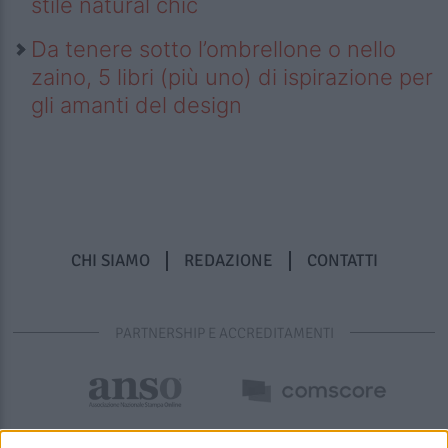
stile natural chic
Da tenere sotto l’ombrellone o nello
zaino, 5 libri (più uno) di ispirazione per
gli amanti del design
CHI SIAMO
REDAZIONE
CONTATTI
PARTNERSHIP E ACCREDITAMENTI