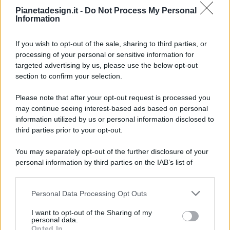
Pianetadesign.it -
Do Not Process My Personal
Information
If you wish to opt-out of the sale, sharing to third parties, or
processing of your personal or sensitive information for
targeted advertising by us, please use the below opt-out
© 2026 - Pianeta Design - P.IVA 04827280654 - Testata
section to confirm your selection.
Registrata Al Tribunale Di Nocera Inferiore N. 8/2020 - RG N.
1336/2020
Please note that after your opt-out request is processed you
ISCRIZIONE AL ROC N. 35792 – ISCRITTA ALL’ANSO
may continue seeing interest-based ads based on personal
(ASSOCIAZIONE NAZIONALE STAMPA ONLINE)
information utilized by us or personal information disclosed to
third parties prior to your opt-out.
PRIVACY E NOTIFICHE
You may separately opt-out of the further disclosure of your
personal information by third parties on the IAB’s list of
PREFERENZE PRIVACY
downstream participants.
MAPPA DEL SITO
Personal Data Processing Opt Outs
This information may also be disclosed by us to third parties
on the IAB’s List of Downstream Participants that may further
I want to opt-out of the Sharing of my
disclose it to other third parties.
personal data.
Opted In