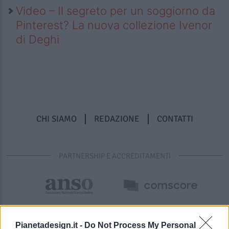
Video – Il segreto per un soggiorno da
Pinterest? La nuova collezione Ivenor
di Deghi
CHI SIAMO
REDAZIONE
CONTATTI
PARTNERSHIP E ACCREDITAMENTI
Pianetadesign.it -
Do Not Process My Personal