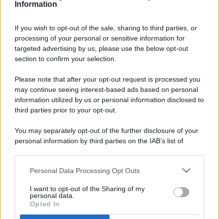
Information
If you wish to opt-out of the sale, sharing to third parties, or
processing of your personal or sensitive information for
targeted advertising by us, please use the below opt-out
© 2026 - Pianeta Design - P.IVA 04827280654 - Testata
section to confirm your selection.
Registrata Al Tribunale Di Nocera Inferiore N. 8/2020 - RG N.
1336/2020
Please note that after your opt-out request is processed you
ISCRIZIONE AL ROC N. 35792 – ISCRITTA ALL’ANSO
may continue seeing interest-based ads based on personal
(ASSOCIAZIONE NAZIONALE STAMPA ONLINE)
information utilized by us or personal information disclosed to
third parties prior to your opt-out.
PRIVACY E NOTIFICHE
You may separately opt-out of the further disclosure of your
personal information by third parties on the IAB’s list of
PREFERENZE PRIVACY
downstream participants.
MAPPA DEL SITO
Personal Data Processing Opt Outs
This information may also be disclosed by us to third parties
on the IAB’s List of Downstream Participants that may further
I want to opt-out of the Sharing of my
disclose it to other third parties.
personal data.
Opted In