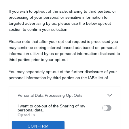
If you wish to opt-out of the sale, sharing to third parties, or
processing of your personal or sensitive information for
targeted advertising by us, please use the below opt-out
© 2026 - Pianeta Design - P.IVA 04827280654 - Testata
section to confirm your selection.
Registrata Al Tribunale Di Nocera Inferiore N. 8/2020 - RG N.
1336/2020
Please note that after your opt-out request is processed you
ISCRIZIONE AL ROC N. 35792 – ISCRITTA ALL’ANSO
may continue seeing interest-based ads based on personal
(ASSOCIAZIONE NAZIONALE STAMPA ONLINE)
information utilized by us or personal information disclosed to
third parties prior to your opt-out.
PRIVACY E NOTIFICHE
You may separately opt-out of the further disclosure of your
personal information by third parties on the IAB’s list of
PREFERENZE PRIVACY
downstream participants.
MAPPA DEL SITO
Personal Data Processing Opt Outs
This information may also be disclosed by us to third parties
on the IAB’s List of Downstream Participants that may further
I want to opt-out of the Sharing of my
disclose it to other third parties.
personal data.
Opted In
CONFIRM