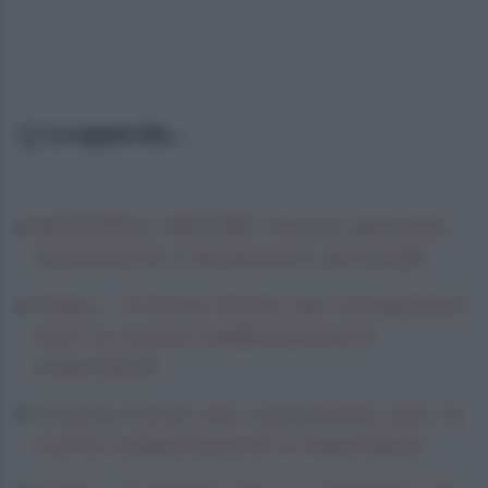
Lo sapevi che...
MODERNO ABITARE: Nuove abitudini
domestiche e dinamismo dei luoghi
Video – 4 borse Porter per conquistare
tutti: la nuova collaborazione è
imperdibile
4 borse Porter per conquistare tutti: la
nuova collaborazione è imperdibile