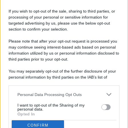
If you wish to opt-out of the sale, sharing to third parties, or
processing of your personal or sensitive information for
targeted advertising by us, please use the below opt-out
© 2026 - Pianeta Design - P.IVA 04827280654 - Testata
section to confirm your selection.
Registrata Al Tribunale Di Nocera Inferiore N. 8/2020 - RG N.
1336/2020
Please note that after your opt-out request is processed you
ISCRIZIONE AL ROC N. 35792 – ISCRITTA ALL’ANSO
may continue seeing interest-based ads based on personal
(ASSOCIAZIONE NAZIONALE STAMPA ONLINE)
information utilized by us or personal information disclosed to
third parties prior to your opt-out.
PRIVACY E NOTIFICHE
You may separately opt-out of the further disclosure of your
personal information by third parties on the IAB’s list of
PREFERENZE PRIVACY
downstream participants.
MAPPA DEL SITO
Personal Data Processing Opt Outs
This information may also be disclosed by us to third parties
on the IAB’s List of Downstream Participants that may further
I want to opt-out of the Sharing of my
disclose it to other third parties.
personal data.
Opted In
CONFIRM