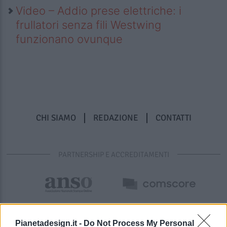
Video – Addio prese elettriche: i
frullatori senza fili Westwing
funzionano ovunque
CHI SIAMO
REDAZIONE
CONTATTI
PARTNERSHIP E ACCREDITAMENTI
Pianetadesign.it -
Do Not Process My Personal