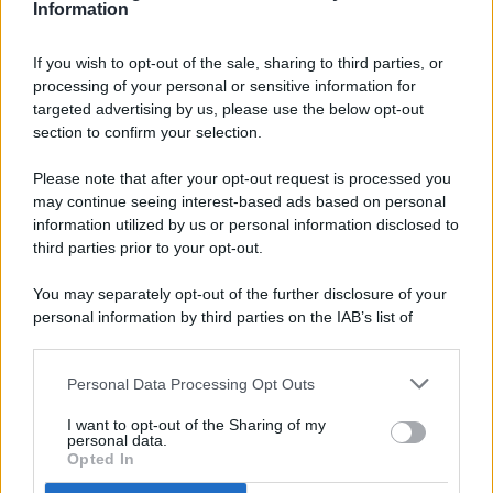
Information
If you wish to opt-out of the sale, sharing to third parties, or
processing of your personal or sensitive information for
targeted advertising by us, please use the below opt-out
© 2026 - Pianeta Design - P.IVA 04827280654 - Testata
section to confirm your selection.
Registrata Al Tribunale Di Nocera Inferiore N. 8/2020 - RG N.
1336/2020
Please note that after your opt-out request is processed you
ISCRIZIONE AL ROC N. 35792 – ISCRITTA ALL’ANSO
may continue seeing interest-based ads based on personal
(ASSOCIAZIONE NAZIONALE STAMPA ONLINE)
information utilized by us or personal information disclosed to
third parties prior to your opt-out.
PRIVACY E NOTIFICHE
You may separately opt-out of the further disclosure of your
personal information by third parties on the IAB’s list of
PREFERENZE PRIVACY
downstream participants.
MAPPA DEL SITO
Personal Data Processing Opt Outs
This information may also be disclosed by us to third parties
on the IAB’s List of Downstream Participants that may further
I want to opt-out of the Sharing of my
disclose it to other third parties.
personal data.
Opted In