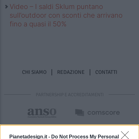
Video – I saldi Sklum puntano
sull’outdoor con sconti che arrivano
fino a quasi il 50%
CHI SIAMO
REDAZIONE
CONTATTI
PARTNERSHIP E ACCREDITAMENTI
Pianetadesign.it -
Do Not Process My Personal