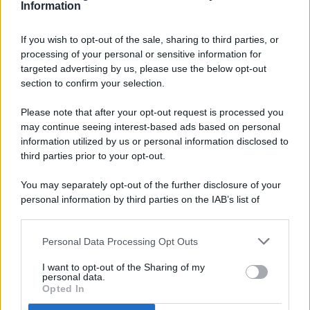
Information
If you wish to opt-out of the sale, sharing to third parties, or
processing of your personal or sensitive information for
targeted advertising by us, please use the below opt-out
© 2026 - Pianeta Design - P.IVA 04827280654 - Testata
section to confirm your selection.
Registrata Al Tribunale Di Nocera Inferiore N. 8/2020 - RG N.
1336/2020
Please note that after your opt-out request is processed you
ISCRIZIONE AL ROC N. 35792 – ISCRITTA ALL’ANSO
may continue seeing interest-based ads based on personal
(ASSOCIAZIONE NAZIONALE STAMPA ONLINE)
information utilized by us or personal information disclosed to
third parties prior to your opt-out.
PRIVACY E NOTIFICHE
You may separately opt-out of the further disclosure of your
personal information by third parties on the IAB’s list of
PREFERENZE PRIVACY
downstream participants.
MAPPA DEL SITO
Personal Data Processing Opt Outs
This information may also be disclosed by us to third parties
on the IAB’s List of Downstream Participants that may further
I want to opt-out of the Sharing of my
disclose it to other third parties.
personal data.
Opted In