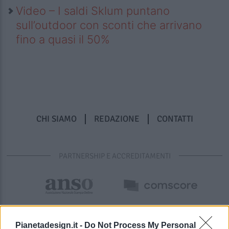
Video – I saldi Sklum puntano
sull’outdoor con sconti che arrivano
fino a quasi il 50%
CHI SIAMO
REDAZIONE
CONTATTI
PARTNERSHIP E ACCREDITAMENTI
Pianetadesign.it -
Do Not Process My Personal