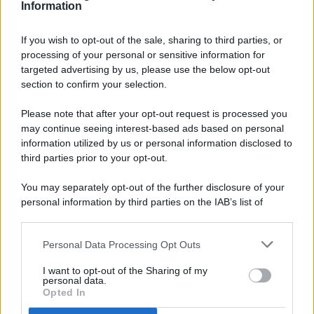
Information
If you wish to opt-out of the sale, sharing to third parties, or
processing of your personal or sensitive information for
targeted advertising by us, please use the below opt-out
© 2026 - Pianeta Design - P.IVA 04827280654 - Testata
section to confirm your selection.
Registrata Al Tribunale Di Nocera Inferiore N. 8/2020 - RG N.
1336/2020
Please note that after your opt-out request is processed you
ISCRIZIONE AL ROC N. 35792 – ISCRITTA ALL’ANSO
may continue seeing interest-based ads based on personal
(ASSOCIAZIONE NAZIONALE STAMPA ONLINE)
information utilized by us or personal information disclosed to
third parties prior to your opt-out.
PRIVACY E NOTIFICHE
You may separately opt-out of the further disclosure of your
personal information by third parties on the IAB’s list of
PREFERENZE PRIVACY
downstream participants.
MAPPA DEL SITO
Personal Data Processing Opt Outs
This information may also be disclosed by us to third parties
on the IAB’s List of Downstream Participants that may further
I want to opt-out of the Sharing of my
disclose it to other third parties.
personal data.
Opted In