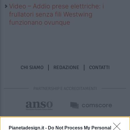
Video – Addio prese elettriche: i
frullatori senza fili Westwing
funzionano ovunque
CHI SIAMO
REDAZIONE
CONTATTI
PARTNERSHIP E ACCREDITAMENTI
Pianetadesign.it -
Do Not Process My Personal