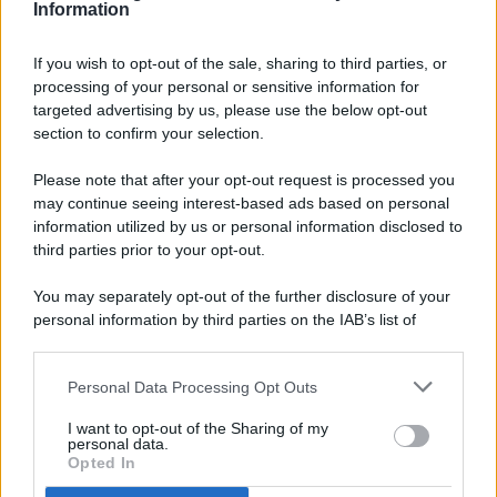
Information
If you wish to opt-out of the sale, sharing to third parties, or
processing of your personal or sensitive information for
targeted advertising by us, please use the below opt-out
© 2026 - Pianeta Design - P.IVA 04827280654 - Testata
section to confirm your selection.
Registrata Al Tribunale Di Nocera Inferiore N. 8/2020 - RG N.
1336/2020
Please note that after your opt-out request is processed you
ISCRIZIONE AL ROC N. 35792 – ISCRITTA ALL’ANSO
may continue seeing interest-based ads based on personal
(ASSOCIAZIONE NAZIONALE STAMPA ONLINE)
information utilized by us or personal information disclosed to
third parties prior to your opt-out.
PRIVACY E NOTIFICHE
You may separately opt-out of the further disclosure of your
personal information by third parties on the IAB’s list of
PREFERENZE PRIVACY
downstream participants.
MAPPA DEL SITO
Personal Data Processing Opt Outs
This information may also be disclosed by us to third parties
on the IAB’s List of Downstream Participants that may further
I want to opt-out of the Sharing of my
disclose it to other third parties.
personal data.
Opted In