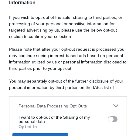
Information
If you wish to opt-out of the sale, sharing to third parties, or
processing of your personal or sensitive information for
targeted advertising by us, please use the below opt-out
© 2026 - Pianeta Design - P.IVA 04827280654 - Testata
section to confirm your selection.
Registrata Al Tribunale Di Nocera Inferiore N. 8/2020 - RG N.
1336/2020
Please note that after your opt-out request is processed you
ISCRIZIONE AL ROC N. 35792 – ISCRITTA ALL’ANSO
may continue seeing interest-based ads based on personal
(ASSOCIAZIONE NAZIONALE STAMPA ONLINE)
information utilized by us or personal information disclosed to
third parties prior to your opt-out.
PRIVACY E NOTIFICHE
You may separately opt-out of the further disclosure of your
personal information by third parties on the IAB’s list of
PREFERENZE PRIVACY
downstream participants.
MAPPA DEL SITO
Personal Data Processing Opt Outs
This information may also be disclosed by us to third parties
on the IAB’s List of Downstream Participants that may further
I want to opt-out of the Sharing of my
disclose it to other third parties.
personal data.
Opted In