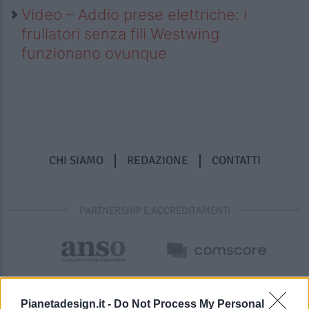
Video – Addio prese elettriche: i
frullatori senza fili Westwing
funzionano ovunque
CHI SIAMO
REDAZIONE
CONTATTI
PARTNERSHIP E ACCREDITAMENTI
Pianetadesign.it -
Do Not Process My Personal