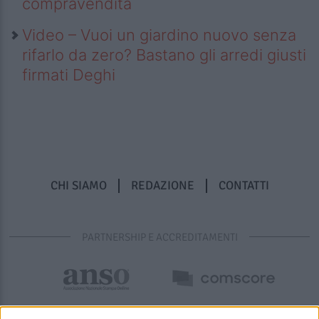
compravendita
Video – Vuoi un giardino nuovo senza
rifarlo da zero? Bastano gli arredi giusti
firmati Deghi
CHI SIAMO
REDAZIONE
CONTATTI
PARTNERSHIP E ACCREDITAMENTI