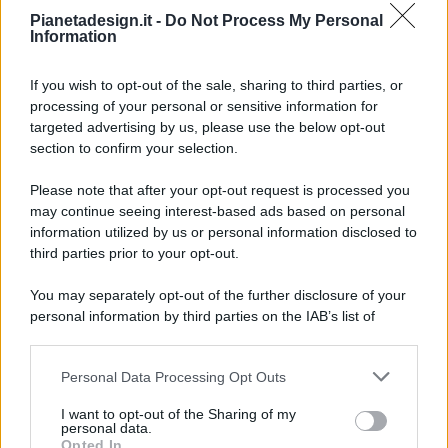
Pianetadesign.it -
Do Not Process My Personal
Information
If you wish to opt-out of the sale, sharing to third parties, or
processing of your personal or sensitive information for
targeted advertising by us, please use the below opt-out
© 2026 - Pianeta Design - P.IVA 04827280654 - Testata
section to confirm your selection.
Registrata Al Tribunale Di Nocera Inferiore N. 8/2020 - RG N.
1336/2020
Please note that after your opt-out request is processed you
ISCRIZIONE AL ROC N. 35792 – ISCRITTA ALL’ANSO
may continue seeing interest-based ads based on personal
(ASSOCIAZIONE NAZIONALE STAMPA ONLINE)
information utilized by us or personal information disclosed to
third parties prior to your opt-out.
PRIVACY E NOTIFICHE
You may separately opt-out of the further disclosure of your
personal information by third parties on the IAB’s list of
PREFERENZE PRIVACY
downstream participants.
MAPPA DEL SITO
Personal Data Processing Opt Outs
This information may also be disclosed by us to third parties
on the IAB’s List of Downstream Participants that may further
I want to opt-out of the Sharing of my
disclose it to other third parties.
personal data.
Opted In