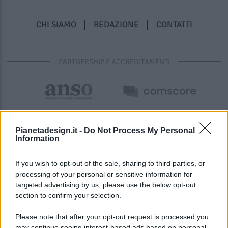
CHI SIAMO
REDAZIONE
CONTATTI
PARTNERSHIP E ACCREDITAMENTI
Pianetadesign.it -
Do Not Process My Personal
Information
If you wish to opt-out of the sale, sharing to third parties, or
processing of your personal or sensitive information for
targeted advertising by us, please use the below opt-out
© 2026 - Pianeta Design - P.IVA 04827280654 - Testata
section to confirm your selection.
Registrata Al Tribunale Di Nocera Inferiore N. 8/2020 - RG N.
1336/2020
Please note that after your opt-out request is processed you
ISCRIZIONE AL ROC N. 35792 – ISCRITTA ALL’ANSO
may continue seeing interest-based ads based on personal