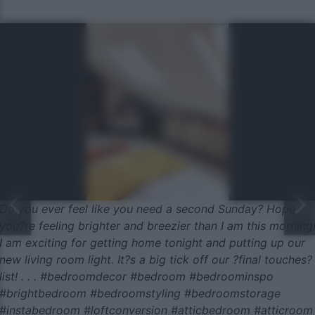
Do you ever feel like you need a second Sunday? Hope
you?re feeling brighter and breezier than I am this morning
I am exciting for getting home tonight and putting up our
new living room light. It?s a big tick off our ?final touches?
list! . . . #bedroomdecor #bedroom #bedroominspo
#brightbedroom #bedroomstyling #bedroomstorage
#instabedroom #loftconversion #atticbedroom #atticroom