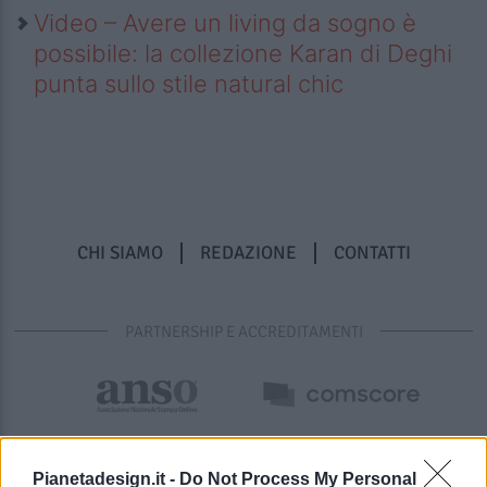
Video – Avere un living da sogno è
possibile: la collezione Karan di Deghi
punta sullo stile natural chic
CHI SIAMO
REDAZIONE
CONTATTI
PARTNERSHIP E ACCREDITAMENTI
Pianetadesign.it -
Do Not Process My Personal